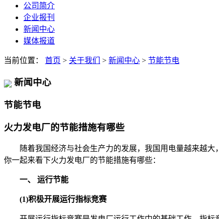
公司简介
企业报刊
新闻中心
媒体报道
当前位置：
首页
>
关于我们
>
新闻中心
>
节能节电
新闻中心
节能节电
火力发电厂的节能措施有哪些
随着我国经济与社会生产力的发展，我国用电量越来越大，
你一起来看下火力发电厂的节能措施有哪些：
一、 运行节能
(1)积极开展运行指标竞赛
开展运行指标竞赛是发电厂运行工作中的基础工作，指标竞