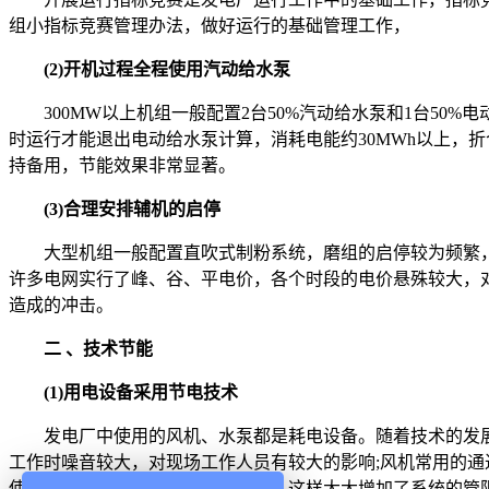
组小指标竞赛管理办法，做好运行的基础管理工作，
(2)开机过程全程使用汽动给水泵
300MW以上机组一般配置2台50%汽动给水泵和1台50%电
时运行才能退出电动给水泵计算，消耗电能约30MWh以上，
持备用，节能效果非常显著。
(3)合理安排辅机的启停
大型机组一般配置直吹式制粉系统，磨组的启停较为频繁，若
许多电网实行了峰、谷、平电价，各个时段的电价悬殊较大，
造成的冲击。
二 、技术节能
(1)用电设备采用节电技术
发电厂中使用的风机、水泵都是耗电设备。随着技术的发展，
工作时噪音较大，对现场工作人员有较大的影响;风机常用的
使风机长期处于高管阻运行状态下，这样大大增加了系统的管