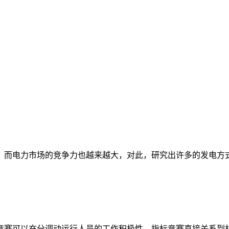
而电力市场的竞争力也越来越大，对此，研究出许多的发电方式
赛可以充分调动运行人员的工作积极性，指标竞赛直接关系到机