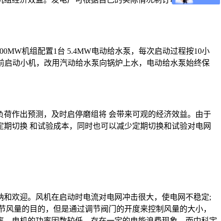
MW机组配置1台 5.4MW电动给水泵，每次启动过程按10小
提前启动小机，改用汽动给水泵向锅炉上水，电动给水泵始终保
荷作出预测，及时启停磨组将 会带来可观的经济效益。由于
期切换 和试验成本，同时也可以减少定期切换和试验对电网
和欢迎。风机在启动时电流对电网冲击很大，使电网不稳定;
节风量的目的，但是通过调节阀门的开度来控制风量的大小，
率，电机的功率因数较低，存在一定的电能浪费现象。而中科宇